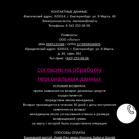
КОНТАКТНЫЕ ДАННЫЕ:
Фактический адрес: 620014, г. Екатеринбург, ул. 8 Марта, 46
Электронная почта: mionews@mail.ru
Телефоны: 8 343 253 08 08.
Реквизиты:
ООО «Лотос»
ИНН
6685132398
/ ОГРН
1176658046905
Юридический адрес: 620014, г. Екатеринбург, ул. 8 Марта,
д. 46, офис 362
Тел./факс:
(343) 253-08-08
.
согласие на обработку
персональных данных
УСЛОВИЯ ВОЗВРАТА:
прием заявления на возврат денежных средств
осуществляется
посредством звонка менеджера.
Возврат производится в течении 30 дней с даты поступления
заявления на возврат
менеджером после согласования отмены и размера
возвращаемой суммы
на карту с которой была осуществлена операция.
СПОСОБЫ ОПЛАТЫ
Банковской картой, Apple Pay
через браузер Safari
и Google