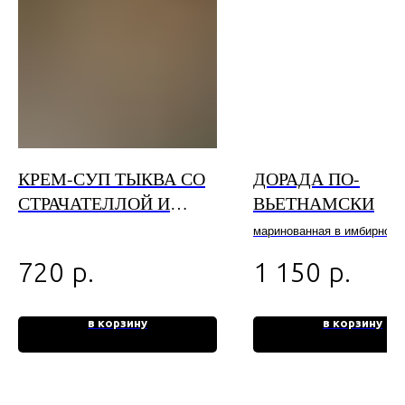
КРЕМ-СУП ТЫКВА СО
ДОРАДА ПО-
СТРАЧАТЕЛЛОЙ И
ВЬЕТНАМСКИ
КРЕВЕТКАМИ
маринованная в имбирной-
чесночном соусе дорада с
р.
р.
720
1 150
листьями салата и апельс
в корзину
в корзину